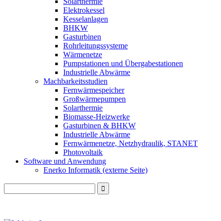
Solarthermie
Elektrokessel
Kesselanlagen
BHKW
Gasturbinen
Rohrleitungssysteme
Wärmenetze
Pumpstationen und Übergabestationen
Industrielle Abwärme
Machbarkeitsstudien
Fernwärmespeicher
Großwärmepumpen
Solarthermie
Biomasse-Heizwerke
Gasturbinen & BHKW
Industrielle Abwärme
Fernwärmenetze, Netzhydraulik, STANET
Photovoltaik
Software und Anwendung
Enerko Informatik (externe Seite)
Search
for: