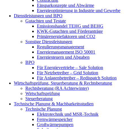
Contracting
Einsparkonzepte und Abwärme
Energieoptimierung in Industrie und Gewerbe
Dienstleistungen und BPO
Gutachten und Testate
Emissionshandel TEHG und BEHG
KWK-Gutachten und Förderanträge
Primärenergiefaktoren und CO2
Sonstige Dienstleistungen
Regulierungsmanagement
Energiemanagement ISO 50001
Energiesteuern und Abgaben
BPO
Für Energievertriebe – Sale Solution
Für Netzbetreiber – Grid Solution
Für Anlagenbetreiber – Redispatch Solution
Wirtschaftsprüfung, Steuerberatung & Rechtsberatung
Rechtsberatung (RA Achterwinter)
Wirtschaftsprüfung
Steuerberatung
Technische Planung & Machbarkeitsstudien
Technische Planung
Elektrotechnik und MSR-Technik
Fernwärmespeicher
Großwärmepumpen