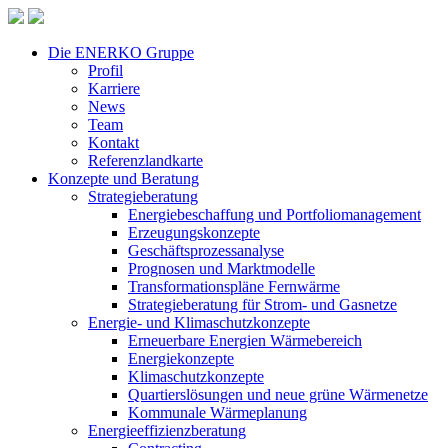
Die ENERKO Gruppe
Profil
Karriere
News
Team
Kontakt
Referenzlandkarte
Konzepte und Beratung
Strategieberatung
Energiebeschaffung und Portfoliomanagement
Erzeugungskonzepte
Geschäftsprozessanalyse
Prognosen und Marktmodelle
Transformationspläne Fernwärme
Strategieberatung für Strom- und Gasnetze
Energie- und Klimaschutzkonzepte
Erneuerbare Energien Wärmebereich
Energiekonzepte
Klimaschutzkonzepte
Quartierslösungen und neue grüne Wärmenetze
Kommunale Wärmeplanung
Energieeffizienzberatung