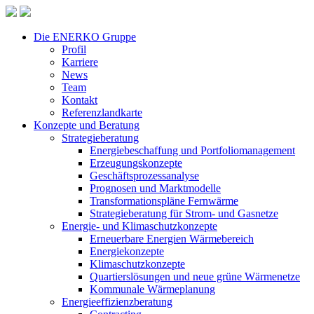
Die ENERKO Gruppe
Profil
Karriere
News
Team
Kontakt
Referenzlandkarte
Konzepte und Beratung
Strategieberatung
Energiebeschaffung und Portfoliomanagement
Erzeugungskonzepte
Geschäftsprozessanalyse
Prognosen und Marktmodelle
Transformationspläne Fernwärme
Strategieberatung für Strom- und Gasnetze
Energie- und Klimaschutzkonzepte
Erneuerbare Energien Wärmebereich
Energiekonzepte
Klimaschutzkonzepte
Quartierslösungen und neue grüne Wärmenetze
Kommunale Wärmeplanung
Energieeffizienzberatung