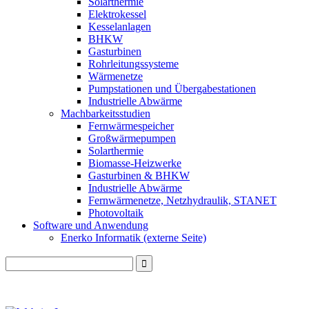
Solarthermie
Elektrokessel
Kesselanlagen
BHKW
Gasturbinen
Rohrleitungssysteme
Wärmenetze
Pumpstationen und Übergabestationen
Industrielle Abwärme
Machbarkeitsstudien
Fernwärmespeicher
Großwärmepumpen
Solarthermie
Biomasse-Heizwerke
Gasturbinen & BHKW
Industrielle Abwärme
Fernwärmenetze, Netzhydraulik, STANET
Photovoltaik
Software und Anwendung
Enerko Informatik (externe Seite)
Search
for: