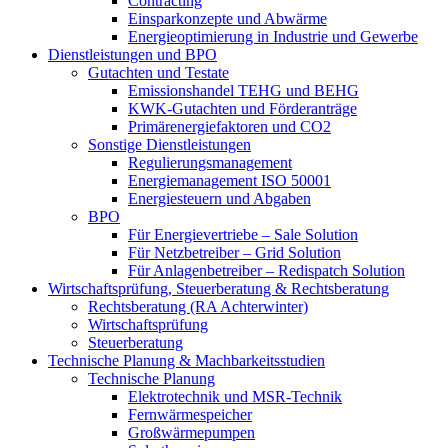
Contracting
Einsparkonzepte und Abwärme
Energieoptimierung in Industrie und Gewerbe
Dienstleistungen und BPO
Gutachten und Testate
Emissionshandel TEHG und BEHG
KWK-Gutachten und Förderanträge
Primärenergiefaktoren und CO2
Sonstige Dienstleistungen
Regulierungsmanagement
Energiemanagement ISO 50001
Energiesteuern und Abgaben
BPO
Für Energievertriebe – Sale Solution
Für Netzbetreiber – Grid Solution
Für Anlagenbetreiber – Redispatch Solution
Wirtschaftsprüfung, Steuerberatung & Rechtsberatung
Rechtsberatung (RA Achterwinter)
Wirtschaftsprüfung
Steuerberatung
Technische Planung & Machbarkeitsstudien
Technische Planung
Elektrotechnik und MSR-Technik
Fernwärmespeicher
Großwärmepumpen