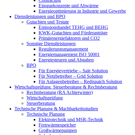
Contracting
Einsparkonzepte und Abwärme
Energieoptimierung in Industrie und Gewerbe
Dienstleistungen und BPO
Gutachten und Testate
Emissionshandel TEHG und BEHG
KWK-Gutachten und Förderanträge
Primärenergiefaktoren und CO2
Sonstige Dienstleistungen
Regulierungsmanagement
Energiemanagement ISO 50001
Energiesteuern und Abgaben
BPO
Für Energievertriebe – Sale Solution
Für Netzbetreiber – Grid Solution
Für Anlagenbetreiber – Redispatch Solution
Wirtschaftsprüfung, Steuerberatung & Rechtsberatung
Rechtsberatung (RA Achterwinter)
Wirtschaftsprüfung
Steuerberatung
Technische Planung & Machbarkeitsstudien
Technische Planung
Elektrotechnik und MSR-Technik
Fernwärmespeicher
Großwärmepumpen