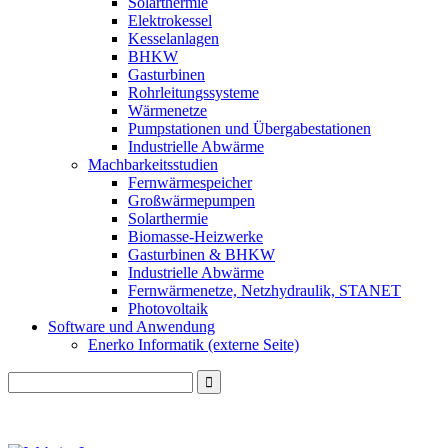
Solarthermie
Elektrokessel
Kesselanlagen
BHKW
Gasturbinen
Rohrleitungssysteme
Wärmenetze
Pumpstationen und Übergabestationen
Industrielle Abwärme
Machbarkeitsstudien
Fernwärmespeicher
Großwärmepumpen
Solarthermie
Biomasse-Heizwerke
Gasturbinen & BHKW
Industrielle Abwärme
Fernwärmenetze, Netzhydraulik, STANET
Photovoltaik
Software und Anwendung
Enerko Informatik (externe Seite)
Search
for: