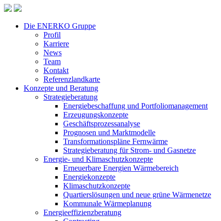
Die ENERKO Gruppe
Profil
Karriere
News
Team
Kontakt
Referenzlandkarte
Konzepte und Beratung
Strategieberatung
Energiebeschaffung und Portfoliomanagement
Erzeugungskonzepte
Geschäftsprozessanalyse
Prognosen und Marktmodelle
Transformationspläne Fernwärme
Strategieberatung für Strom- und Gasnetze
Energie- und Klimaschutzkonzepte
Erneuerbare Energien Wärmebereich
Energiekonzepte
Klimaschutzkonzepte
Quartierslösungen und neue grüne Wärmenetze
Kommunale Wärmeplanung
Energieeffizienzberatung