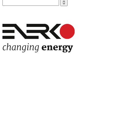
Search
for: