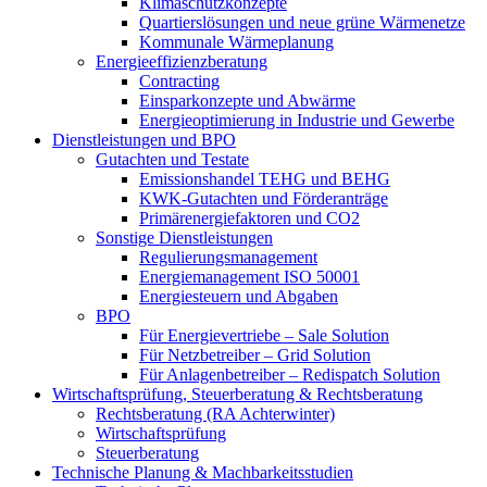
Klimaschutzkonzepte
Quartierslösungen und neue grüne Wärmenetze
Kommunale Wärmeplanung
Energieeffizienzberatung
Contracting
Einsparkonzepte und Abwärme
Energieoptimierung in Industrie und Gewerbe
Dienstleistungen und BPO
Gutachten und Testate
Emissionshandel TEHG und BEHG
KWK-Gutachten und Förderanträge
Primärenergiefaktoren und CO2
Sonstige Dienstleistungen
Regulierungsmanagement
Energiemanagement ISO 50001
Energiesteuern und Abgaben
BPO
Für Energievertriebe – Sale Solution
Für Netzbetreiber – Grid Solution
Für Anlagenbetreiber – Redispatch Solution
Wirtschaftsprüfung, Steuerberatung & Rechtsberatung
Rechtsberatung (RA Achterwinter)
Wirtschaftsprüfung
Steuerberatung
Technische Planung & Machbarkeitsstudien