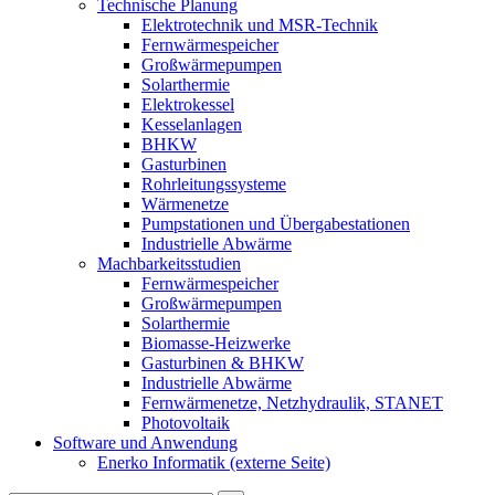
Technische Planung
Elektrotechnik und MSR-Technik
Fernwärmespeicher
Großwärmepumpen
Solarthermie
Elektrokessel
Kesselanlagen
BHKW
Gasturbinen
Rohrleitungssysteme
Wärmenetze
Pumpstationen und Übergabestationen
Industrielle Abwärme
Machbarkeitsstudien
Fernwärmespeicher
Großwärmepumpen
Solarthermie
Biomasse-Heizwerke
Gasturbinen & BHKW
Industrielle Abwärme
Fernwärmenetze, Netzhydraulik, STANET
Photovoltaik
Software und Anwendung
Enerko Informatik (externe Seite)