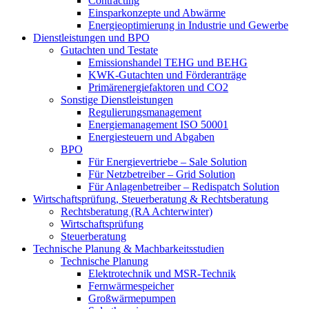
Contracting
Einsparkonzepte und Abwärme
Energieoptimierung in Industrie und Gewerbe
Dienstleistungen und BPO
Gutachten und Testate
Emissionshandel TEHG und BEHG
KWK-Gutachten und Förderanträge
Primärenergiefaktoren und CO2
Sonstige Dienstleistungen
Regulierungsmanagement
Energiemanagement ISO 50001
Energiesteuern und Abgaben
BPO
Für Energievertriebe – Sale Solution
Für Netzbetreiber – Grid Solution
Für Anlagenbetreiber – Redispatch Solution
Wirtschaftsprüfung, Steuerberatung & Rechtsberatung
Rechtsberatung (RA Achterwinter)
Wirtschaftsprüfung
Steuerberatung
Technische Planung & Machbarkeitsstudien
Technische Planung
Elektrotechnik und MSR-Technik
Fernwärmespeicher
Großwärmepumpen