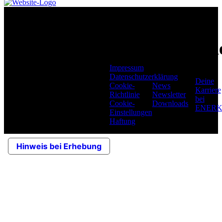
ENERKO
Seit über 45 Jahren ist
Karri
ENERKO in der
Infos
deutschen und
europäischen
Impressum
Versorgungswirtschaft als
Datenschutzerklärung
Deine
Berater, Planer und
Cookie-
News
Karriere
Dienstleister im
Richtlinie
Newsletter
bei
technischen und im
Cookie-
Downloads
ENER
kaufmännischen Bereich
Einstellungen
tätig.
Haftung
Hinweis bei Erhebung