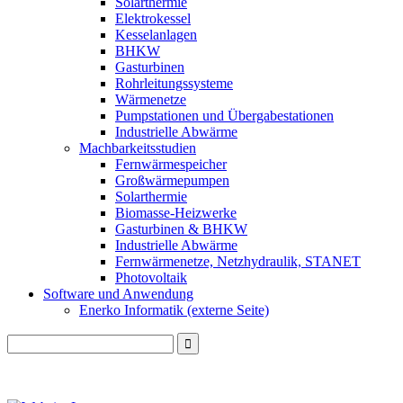
Solarthermie
Elektrokessel
Kesselanlagen
BHKW
Gasturbinen
Rohrleitungssysteme
Wärmenetze
Pumpstationen und Übergabestationen
Industrielle Abwärme
Machbarkeitsstudien
Fernwärmespeicher
Großwärmepumpen
Solarthermie
Biomasse-Heizwerke
Gasturbinen & BHKW
Industrielle Abwärme
Fernwärmenetze, Netzhydraulik, STANET
Photovoltaik
Software und Anwendung
Enerko Informatik (externe Seite)
Search
for: