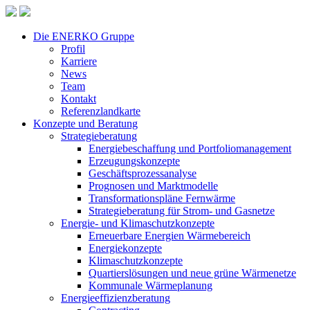
Die ENERKO Gruppe
Profil
Karriere
News
Team
Kontakt
Referenzlandkarte
Konzepte und Beratung
Strategieberatung
Energiebeschaffung und Portfoliomanagement
Erzeugungskonzepte
Geschäftsprozessanalyse
Prognosen und Marktmodelle
Transformationspläne Fernwärme
Strategieberatung für Strom- und Gasnetze
Energie- und Klimaschutzkonzepte
Erneuerbare Energien Wärmebereich
Energiekonzepte
Klimaschutzkonzepte
Quartierslösungen und neue grüne Wärmenetze
Kommunale Wärmeplanung
Energieeffizienzberatung