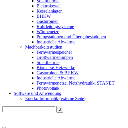
Solarthermie
Elektrokessel
Kesselanlagen
BHKW
Gasturbinen
Rohrleitungssysteme
Wärmenetze
Pumpstationen und Übergabestationen
Industrielle Abwärme
Machbarkeitsstudien
Fernwärmespeicher
Großwärmepumpen
Solarthermie
Biomasse-Heizwerke
Gasturbinen & BHKW
Industrielle Abwärme
Fernwärmenetze, Netzhydraulik, STANET
Photovoltaik
Software und Anwendung
Enerko Informatik (externe Seite)
Search
for: