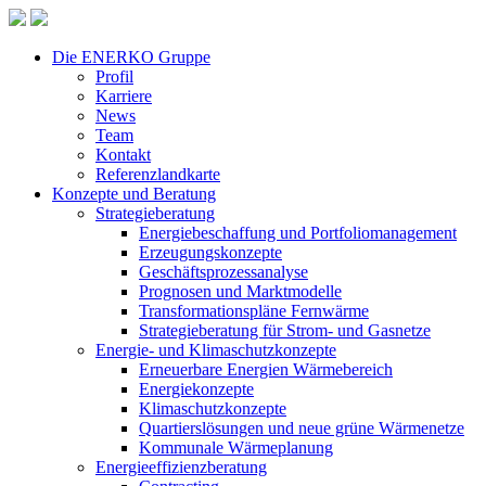
Die ENERKO Gruppe
Profil
Karriere
News
Team
Kontakt
Referenzlandkarte
Konzepte und Beratung
Strategieberatung
Energiebeschaffung und Portfoliomanagement
Erzeugungskonzepte
Geschäftsprozessanalyse
Prognosen und Marktmodelle
Transformationspläne Fernwärme
Strategieberatung für Strom- und Gasnetze
Energie- und Klimaschutzkonzepte
Erneuerbare Energien Wärmebereich
Energiekonzepte
Klimaschutzkonzepte
Quartierslösungen und neue grüne Wärmenetze
Kommunale Wärmeplanung
Energieeffizienzberatung