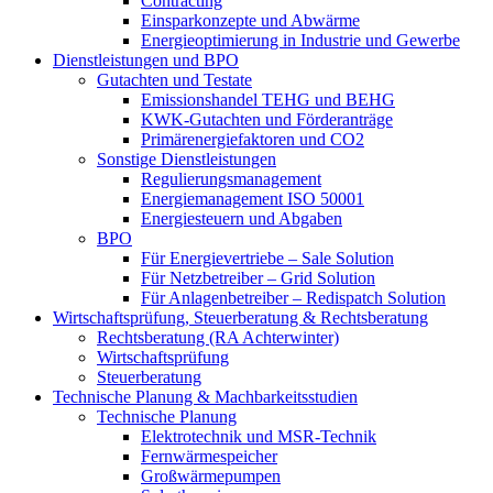
Contracting
Einsparkonzepte und Abwärme
Energieoptimierung in Industrie und Gewerbe
Dienstleistungen und BPO
Gutachten und Testate
Emissionshandel TEHG und BEHG
KWK-Gutachten und Förderanträge
Primärenergiefaktoren und CO2
Sonstige Dienstleistungen
Regulierungsmanagement
Energiemanagement ISO 50001
Energiesteuern und Abgaben
BPO
Für Energievertriebe – Sale Solution
Für Netzbetreiber – Grid Solution
Für Anlagenbetreiber – Redispatch Solution
Wirtschaftsprüfung, Steuerberatung & Rechtsberatung
Rechtsberatung (RA Achterwinter)
Wirtschaftsprüfung
Steuerberatung
Technische Planung & Machbarkeitsstudien
Technische Planung
Elektrotechnik und MSR-Technik
Fernwärmespeicher
Großwärmepumpen