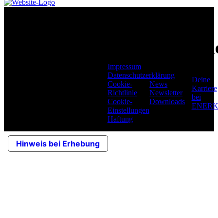
ENERKO
Seit über 45 Jahren ist
Karri
ENERKO in der
Infos
deutschen und
europäischen
Impressum
Versorgungswirtschaft als
Datenschutzerklärung
Deine
Berater, Planer und
Cookie-
News
Karriere
Dienstleister im
Richtlinie
Newsletter
bei
technischen und im
Cookie-
Downloads
ENER
kaufmännischen Bereich
Einstellungen
tätig.
Haftung
Hinweis bei Erhebung