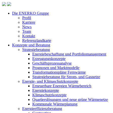
Die ENERKO Gruppe
Profil
Karriere
News
Team
Kontakt
Referenzlandkarte
Konzepte und Beratung
Strategieberatung
Energiebeschaffung und Portfoliomanagement
Erzeugungskonzepte
Geschäftsprozessanalyse
Prognosen und Marktmodelle
Transformationspläne Fernwärme
Strategieberatung für Strom- und Gasnetze
Energie- und Klimaschutzkonzepte
Erneuerbare Energien Wärmebereich
Energiekonzepte
Klimaschutzkonzepte
Quartierslösungen und neue grüne Wärmenetze
Kommunale Wärmeplanung
Energieeffizienzberatung