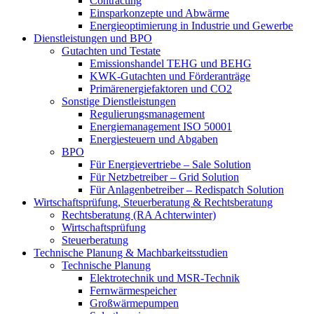
Contracting
Einsparkonzepte und Abwärme
Energieoptimierung in Industrie und Gewerbe
Dienstleistungen und BPO
Gutachten und Testate
Emissionshandel TEHG und BEHG
KWK-Gutachten und Förderanträge
Primärenergiefaktoren und CO2
Sonstige Dienstleistungen
Regulierungsmanagement
Energiemanagement ISO 50001
Energiesteuern und Abgaben
BPO
Für Energievertriebe – Sale Solution
Für Netzbetreiber – Grid Solution
Für Anlagenbetreiber – Redispatch Solution
Wirtschaftsprüfung, Steuerberatung & Rechtsberatung
Rechtsberatung (RA Achterwinter)
Wirtschaftsprüfung
Steuerberatung
Technische Planung & Machbarkeitsstudien
Technische Planung
Elektrotechnik und MSR-Technik
Fernwärmespeicher
Großwärmepumpen