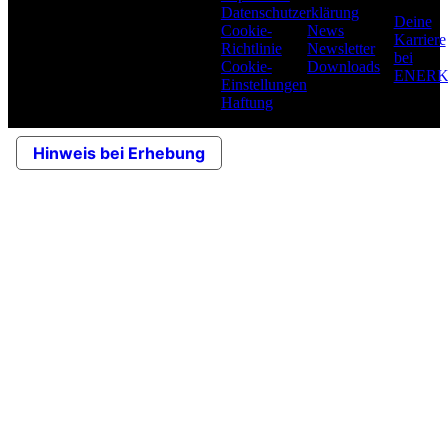
Versorgungswirtschaft als
Datenschutzerklärung
Deine
Berater, Planer und
Cookie-
News
Karriere
Dienstleister im
Richtlinie
Newsletter
bei
technischen und im
Cookie-
Downloads
ENER
kaufmännischen Bereich
Einstellungen
tätig.
Haftung
Hinweis bei Erhebung