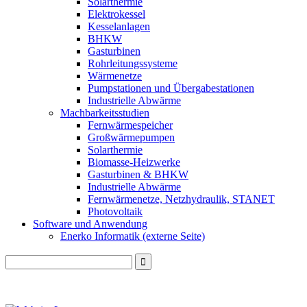
Solarthermie
Elektrokessel
Kesselanlagen
BHKW
Gasturbinen
Rohrleitungssysteme
Wärmenetze
Pumpstationen und Übergabestationen
Industrielle Abwärme
Machbarkeitsstudien
Fernwärmespeicher
Großwärmepumpen
Solarthermie
Biomasse-Heizwerke
Gasturbinen & BHKW
Industrielle Abwärme
Fernwärmenetze, Netzhydraulik, STANET
Photovoltaik
Software und Anwendung
Enerko Informatik (externe Seite)
Search
for: