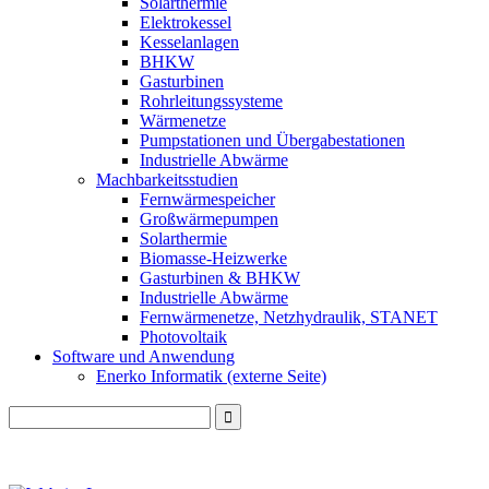
Solarthermie
Elektrokessel
Kesselanlagen
BHKW
Gasturbinen
Rohrleitungssysteme
Wärmenetze
Pumpstationen und Übergabestationen
Industrielle Abwärme
Machbarkeitsstudien
Fernwärmespeicher
Großwärmepumpen
Solarthermie
Biomasse-Heizwerke
Gasturbinen & BHKW
Industrielle Abwärme
Fernwärmenetze, Netzhydraulik, STANET
Photovoltaik
Software und Anwendung
Enerko Informatik (externe Seite)
Search
for: