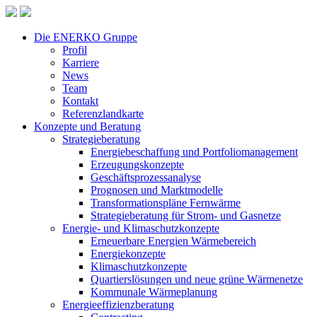
Die ENERKO Gruppe
Profil
Karriere
News
Team
Kontakt
Referenzlandkarte
Konzepte und Beratung
Strategieberatung
Energiebeschaffung und Portfoliomanagement
Erzeugungskonzepte
Geschäftsprozessanalyse
Prognosen und Marktmodelle
Transformationspläne Fernwärme
Strategieberatung für Strom- und Gasnetze
Energie- und Klimaschutzkonzepte
Erneuerbare Energien Wärmebereich
Energiekonzepte
Klimaschutzkonzepte
Quartierslösungen und neue grüne Wärmenetze
Kommunale Wärmeplanung
Energieeffizienzberatung