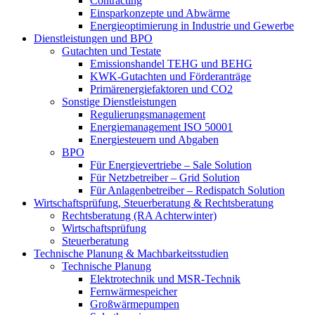
Contracting
Einsparkonzepte und Abwärme
Energieoptimierung in Industrie und Gewerbe
Dienstleistungen und BPO
Gutachten und Testate
Emissionshandel TEHG und BEHG
KWK-Gutachten und Förderanträge
Primärenergiefaktoren und CO2
Sonstige Dienstleistungen
Regulierungsmanagement
Energiemanagement ISO 50001
Energiesteuern und Abgaben
BPO
Für Energievertriebe – Sale Solution
Für Netzbetreiber – Grid Solution
Für Anlagenbetreiber – Redispatch Solution
Wirtschaftsprüfung, Steuerberatung & Rechtsberatung
Rechtsberatung (RA Achterwinter)
Wirtschaftsprüfung
Steuerberatung
Technische Planung & Machbarkeitsstudien
Technische Planung
Elektrotechnik und MSR-Technik
Fernwärmespeicher
Großwärmepumpen