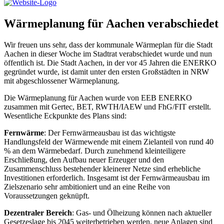
Wärmeplanung für Aachen verabschiedet
Wir freuen uns sehr, dass der kommunale Wärmeplan für die Stadt
Aachen in dieser Woche im Stadtrat verabschiedet wurde und nun
öffentlich ist. Die Stadt Aachen, in der vor 45 Jahren die ENERKO
gegründet wurde, ist damit unter den ersten Großstädten in NRW
mit abgeschlossener Wärmeplanung.
Die Wärmeplanung für Aachen wurde von EEB ENERKO
zusammen mit Gertec, BET, RWTH/IAEW und FhG/FIT erstellt.
Wesentliche Eckpunkte des Plans sind:
Fernwärme
: Der Fernwärmeausbau ist das wichtigste
Handlungsfeld der Wärmewende mit einem Zielanteil von rund 40
% an dem Wärmebedarf. Durch zunehmend kleinteiligere
Erschließung, den Aufbau neuer Erzeuger und den
Zusammenschluss bestehender kleinerer Netze sind erhebliche
Investitionen erforderlich. Insgesamt ist der Fernwärmeausbau im
Zielszenario sehr ambitioniert und an eine Reihe von
Voraussetzungen geknüpft.
Dezentraler Bereich
: Gas- und Ölheizung können nach aktueller
Gesetzeslage bis 2045 weiterbetrieben werden, neue Anlagen sind