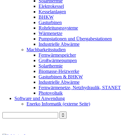
Solarthermie
Elektrokessel
Kesselanlagen
BHKW
Gasturbinen
Rohrleitungssysteme
Wärmenetze
Pumpstationen und Übergabestationen
Industrielle Abwärme
Machbarkeitsstudien
Fernwärmespeicher
Großwärmepumpen
Solarthermie
Biomasse-Heizwerke
Gasturbinen & BHKW
Industrielle Abwärme
Fernwärmenetze, Netzhydraulik, STANET
Photovoltaik
Software und Anwendung
Enerko Informatik (externe Seite)
Search
for: