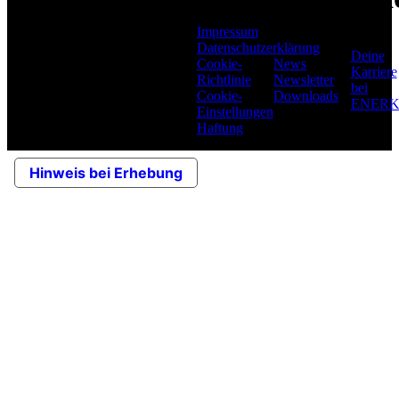
Infos
deutschen und
europäischen
Impressum
Versorgungswirtschaft als
Datenschutzerklärung
Deine
Berater, Planer und
Cookie-
News
Karriere
Dienstleister im
Richtlinie
Newsletter
bei
technischen und im
Cookie-
Downloads
ENER
kaufmännischen Bereich
Einstellungen
tätig.
Haftung
Hinweis bei Erhebung