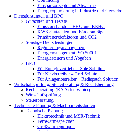
Contracting
Einsparkonzepte und Abwärme
Energieoptimierung in Industrie und Gewerbe
Dienstleistungen und BPO
Gutachten und Testate
Emissionshandel TEHG und BEHG
KWK-Gutachten und Förderanträge
Primärenergiefaktoren und CO2
Sonstige Dienstleistungen
Regulierungsmanagement
Energiemanagement ISO 50001
Energiesteuern und Abgaben
BPO
Für Energievertriebe – Sale Solution
Für Netzbetreiber – Grid Solution
Für Anlagenbetreiber – Redispatch Solution
Wirtschaftsprüfung, Steuerberatung & Rechtsberatung
Rechtsberatung (RA Achterwinter)
Wirtschaftsprüfung
Steuerberatung
Technische Planung & Machbarkeitsstudien
Technische Planung
Elektrotechnik und MSR-Technik
Fernwärmespeicher
Großwärmepumpen