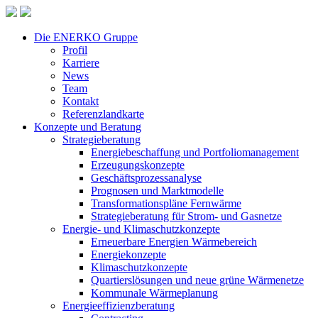
Die ENERKO Gruppe
Profil
Karriere
News
Team
Kontakt
Referenzlandkarte
Konzepte und Beratung
Strategieberatung
Energiebeschaffung und Portfoliomanagement
Erzeugungskonzepte
Geschäftsprozessanalyse
Prognosen und Marktmodelle
Transformationspläne Fernwärme
Strategieberatung für Strom- und Gasnetze
Energie- und Klimaschutzkonzepte
Erneuerbare Energien Wärmebereich
Energiekonzepte
Klimaschutzkonzepte
Quartierslösungen und neue grüne Wärmenetze
Kommunale Wärmeplanung
Energieeffizienzberatung