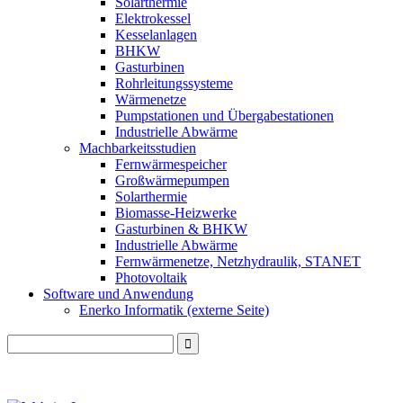
Solarthermie
Elektrokessel
Kesselanlagen
BHKW
Gasturbinen
Rohrleitungssysteme
Wärmenetze
Pumpstationen und Übergabestationen
Industrielle Abwärme
Machbarkeitsstudien
Fernwärmespeicher
Großwärmepumpen
Solarthermie
Biomasse-Heizwerke
Gasturbinen & BHKW
Industrielle Abwärme
Fernwärmenetze, Netzhydraulik, STANET
Photovoltaik
Software und Anwendung
Enerko Informatik (externe Seite)
Search
for: