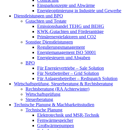
Contracting
Einsparkonzepte und Abwärme
Energieoptimierung in Industrie und Gewerbe
Dienstleistungen und BPO
Gutachten und Testate
Emissionshandel TEHG und BEHG
KWK-Gutachten und Förderanträge
Primärenergiefaktoren und CO2
Sonstige Dienstleistungen
Regulierungsmanagement
Energiemanagement ISO 50001
Energiesteuern und Abgaben
BPO
Für Energievertriebe – Sale Solution
Für Netzbetreiber – Grid Solution
Für Anlagenbetreiber – Redispatch Solution
Wirtschaftsprüfung, Steuerberatung & Rechtsberatung
Rechtsberatung (RA Achterwinter)
Wirtschaftsprüfung
Steuerberatung
Technische Planung & Machbarkeitsstudien
Technische Planung
Elektrotechnik und MSR-Technik
Fernwärmespeicher
Großwärmepumpen