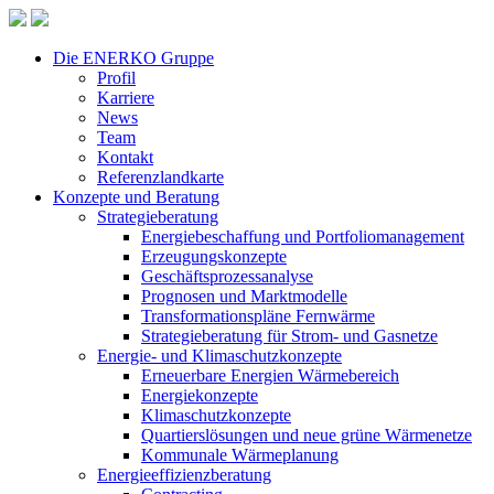
Die ENERKO Gruppe
Profil
Karriere
News
Team
Kontakt
Referenzlandkarte
Konzepte und Beratung
Strategieberatung
Energiebeschaffung und Portfoliomanagement
Erzeugungskonzepte
Geschäftsprozessanalyse
Prognosen und Marktmodelle
Transformationspläne Fernwärme
Strategieberatung für Strom- und Gasnetze
Energie- und Klimaschutzkonzepte
Erneuerbare Energien Wärmebereich
Energiekonzepte
Klimaschutzkonzepte
Quartierslösungen und neue grüne Wärmenetze
Kommunale Wärmeplanung
Energieeffizienzberatung