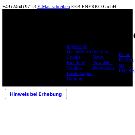
+49 (2464) 971-3
E-Mail schreiben
EEB ENERKO GmbH
ENERKO
Seit über 45 Jahren ist
Karri
ENERKO in der
Infos
deutschen und
europäischen
Impressum
Versorgungswirtschaft als
Datenschutzerklärung
Deine
Berater, Planer und
Cookie-
News
Karriere
Dienstleister im
Richtlinie
Newsletter
bei
technischen und im
Cookie-
Downloads
ENER
kaufmännischen Bereich
Einstellungen
tätig.
Haftung
Hinweis bei Erhebung